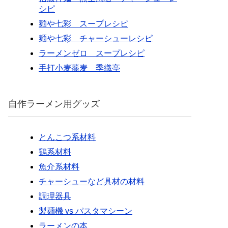
シピ
麺や七彩 スープレシピ
麺や七彩 チャーシューレシピ
ラーメンゼロ スープレシピ
手打小麦蕎麦 季織亭
自作ラーメン用グッズ
とんこつ系材料
鶏系材料
魚介系材料
チャーシューなど具材の材料
調理器具
製麺機 vs パスタマシーン
ラーメンの本